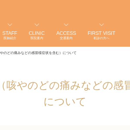
STAFF
CLINIC
ACCESS
FIRST VISIT
医師紹介
医院案内
交通案内
初診の方へ
やのどの痛みなどの感冒様症状を含む）について
（咳やのどの痛みなどの感
について