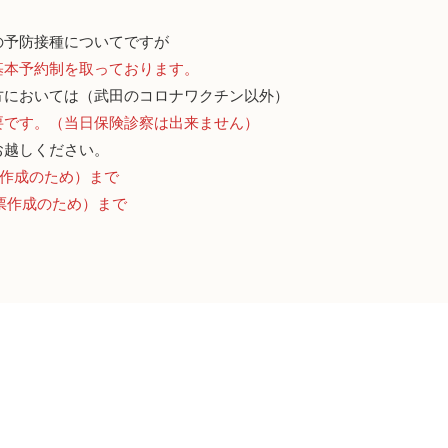
の予防接種についてですが
基本予約制
を取っております。
方においては（
武田のコロナワクチン以外
）
要
です。（
当日保険診察は出来ません
）
お越しください
。
票作成のため）まで
診票作成のため）まで