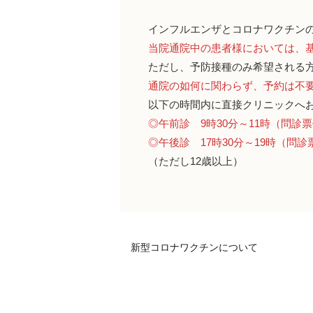
インフルエンザとコロナワクチン
当院通院中の患者様においては、
ただし、
予防接種のみ
希望される
通院の如何に関わらず、
予約は不
以下の時間内に
直接クリニックへ
◎午前診
9時30分～11時（問診
◎午後診
17時30分～19時（問
（ただし12歳以上）
新型コロナワクチンについて