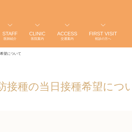
STAFF
CLINIC
ACCESS
FIRST VISIT
医師紹介
医院案内
交通案内
初診の方へ
希望について
防接種の当日接種希望につ